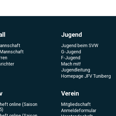
ll
Jugend
Mannschaft
Jugend beim SVW
 Mannschaft
G-Jugend
rren
F-Jugend
richter
Mach mit!
Jugendleitung
Homepage JFV Tuniberg
v
Verein
heft online (Saison
Mitgliedschaft
5)
Anmeldeformular
heft online (Saison