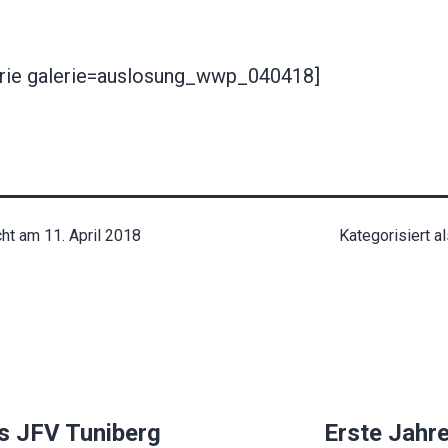
rie galerie=auslosung_wwp_040418]
cht am
11. April 2018
Kategorisiert a
ion
s JFV Tuniberg
Erste Jahr