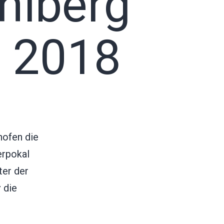
niberg
 2018
hofen die
erpokal
ter der
r
die