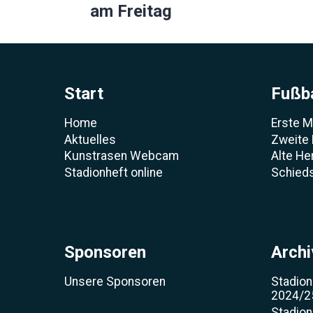
am Freitag
Start
Fußba
Home
Erste 
Aktuelles
Zweite
Kunstrasen Webcam
Alte He
Stadionheft online
Schieds
Sponsoren
Archi
Unsere Sponsoren
Stadion
2024/2
Stadion