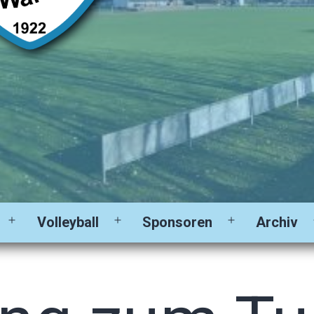
Volleyball
Sponsoren
Archiv
Menü
Menü
Menü
öffnen
öffnen
öffnen