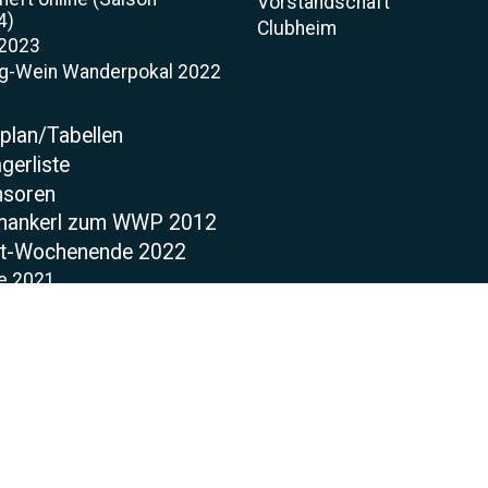
Vorstandschaft
4)
Clubheim
 2023
rg-Wein Wanderpokal 2022
t
lplan/Tabellen
gerliste
nsoren
mankerl zum WWP 2012
t-Wochenende 2022
e 2021
sen Eröffnung
llen Tagebuch
asen
ung
t
 Court
abinen
Watch