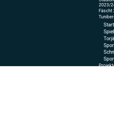
2023/2
Fäscht
Tunibe
Star
Spie
Torjä
Spo
Sch
Spor
Projekt
Kunstra
Bauste
Kunstr
Beregn
Flutlich
Soccer
Neue K
Soccer