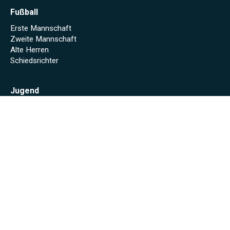
Fußball
Erste Mannschaft
Zweite Mannschaft
Alte Herren
Schiedsrichter
Jugend
Jugend beim SVW
G-Jugend
F-Jugend
Mach mit!
Jugendleitung
Homepage JFV Tuniberg
Volleyball
Volleyball Info
Volleyball Erste
Volleyball Zweite