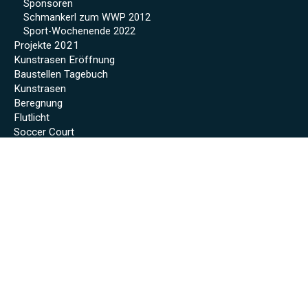
Sponsoren
Schmankerl zum WWP 2012
Sport-Wochenende 2022
Projekte 2021
Kunstrasen Eröffnung
Baustellen Tagebuch
Kunstrasen
Beregnung
Flutlicht
Soccer Court
Neue Kabinen
SoccerWatch
Spendenaktion
Verein
Mitgliedschaft
Anmeldeformular
Vorstandschaft
Clubheim