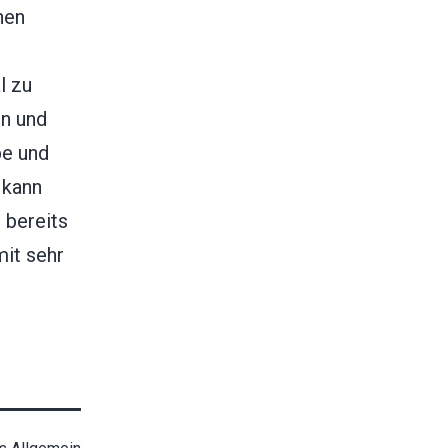
nen
l
l zu
en und
pe und
 kann
 bereits
mit sehr