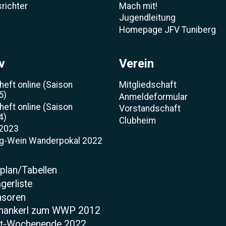
richter
Mach mit!
Jugendleitung
Homepage JFV Tuniberg
v
Verein
heft online (Saison
Mitgliedschaft
5)
Anmeldeformular
heft online (Saison
Vorstandschaft
4)
Clubheim
 2023
rg-Wein Wanderpokal 2022
t
lplan/Tabellen
gerliste
nsoren
mankerl zum WWP 2012
t-Wochenende 2022