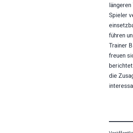
längeren
Spieler v
einsetzba
führen un
Trainer B
freuen s
berichte
die Zusa
interessa