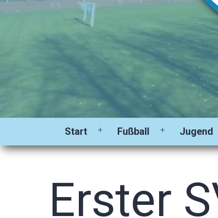
Start
Fußball
Jugend
Menü
Menü
öffnen
öffnen
Erster 