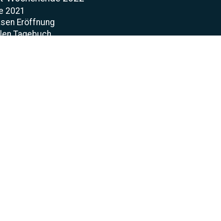
e 2021
sen Eröffnung
llen Tagebuch
asen
ung
t
 Court
abinen
Watch
naktion
klärung
Kontaktformular