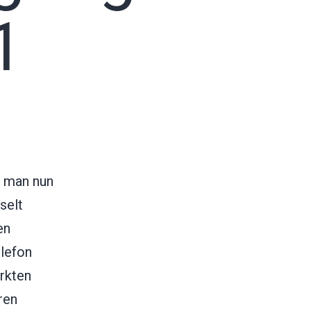
1
n man nun
selt
en
elefon
rkten
ren