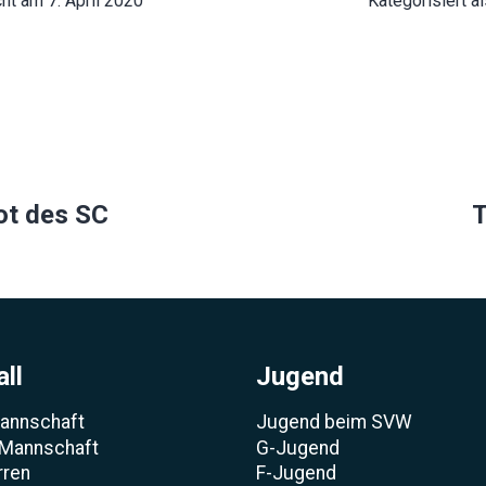
cht am
7. April 2020
Kategorisiert a
ion
ot des SC
T
ll
Jugend
Mannschaft
Jugend beim SVW
 Mannschaft
G-Jugend
rren
F-Jugend