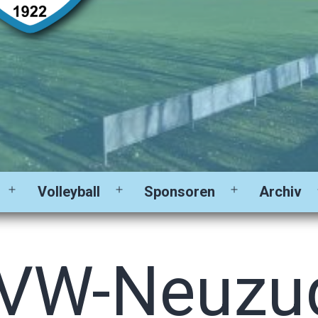
Volleyball
Sponsoren
Archiv
Menü
Menü
Menü
öffnen
öffnen
öffnen
SVW-Neuzu