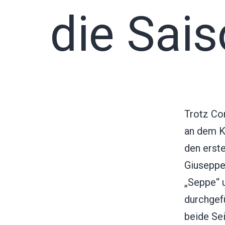
die Sai
Trotz Co
an dem K
den erst
Giuseppe
„Seppe“ 
durchgef
beide Sei