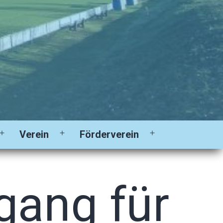
Verein
Förderverein
Menü
Menü
Menü
öffnen
öffnen
öffnen
gang für