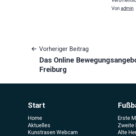
Veröffentli
Von
admin
Beitragsnavigat
Vorheriger Beitrag
Das Online Bewegungsangeb
Freiburg
Start
Fußba
Home
Erste 
Aktuelles
Zweite
Kunstrasen Webcam
Alte He