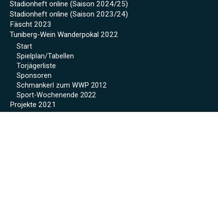
Stadionheft online (Saison 2024/25)
Stadionheft online (Saison 2023/24)
Fäscht 2023
Tuniberg-Wein Wanderpokal 2022
Start
Spielplan/Tabellen
Torjägerliste
Sponsoren
Schmankerl zum WWP 2012
Sport-Wochenende 2022
Projekte 2021
Kunstrasen Eröffnung
Baustellen Tagebuch
Kunstrasen
Beregnung
Flutlicht
Soccer Court
Neue Kabinen
SoccerWatch
Spendenaktion