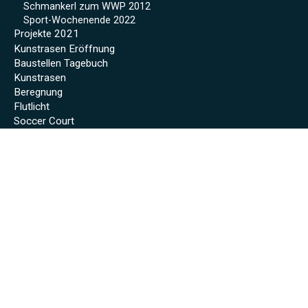
Schmankerl zum WWP 2012
Sport-Wochenende 2022
Projekte 2021
Kunstrasen Eröffnung
Baustellen Tagebuch
Kunstrasen
Beregnung
Flutlicht
Soccer Court
Neue Kabinen
SoccerWatch
Spendenaktion
Verein
Mitgliedschaft
Anmeldeformular
Vorstandschaft
Clubheim