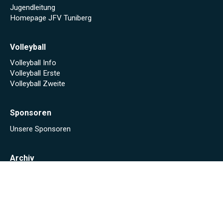
Jugendleitung
Homepage JFV Tuniberg
Volleyball
Volleyball Info
Volleyball Erste
Volleyball Zweite
Sponsoren
Unsere Sponsoren
Archiv
Stadionheft online (Saison 2024/25)
Stadionheft online (Saison 2023/24)
Fäscht 2023
Tuniberg-Wein Wanderpokal 2022
Start