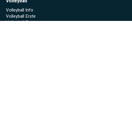
Volleyball
Volleyball Info
Volleyball Erste
Volleyball Zweite
Sponsoren
Unsere Sponsoren
Archiv
Stadionheft online (Saison 2024/25)
Stadionheft online (Saison 2023/24)
Fäscht 2023
Tuniberg-Wein Wanderpokal 2022
Start
Spielplan/Tabellen
Torjägerliste
Sponsoren
Schmankerl zum WWP 2012
Sport-Wochenende 2022