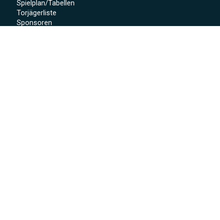
Spielplan/Tabellen
Torjägerliste
Sponsoren
Schmankerl zum WWP 2012
Sport-Wochenende 2022
Projekte 2021
Kunstrasen Eröffnung
Baustellen Tagebuch
Kunstrasen
Beregnung
Flutlicht
Soccer Court
Neue Kabinen
SoccerWatch
Spendenaktion
Verein
Mitgliedschaft
Anmeldeformular
Vorstandschaft