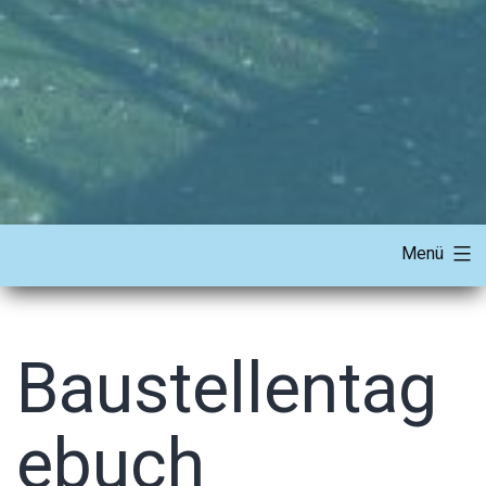
Menü
Baustellentag
ebuch