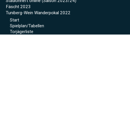
Stadionheft online (Saison 2023/24)
Fäscht 2023
Tuniberg-Wein Wanderpokal 2022
Start
Spielplan/Tabellen
Torjägerliste
Sponsoren
Schmankerl zum WWP 2012
Sport-Wochenende 2022
Projekte 2021
Kunstrasen Eröffnung
Baustellen Tagebuch
Kunstrasen
Beregnung
Flutlicht
Soccer Court
Neue Kabinen
SoccerWatch
Spendenaktion
Verein