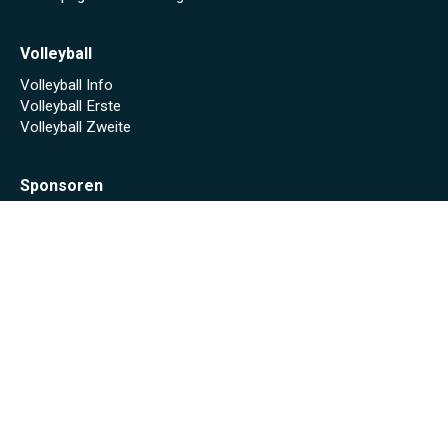
Volleyball
Volleyball Info
Volleyball Erste
Volleyball Zweite
Sponsoren
Unsere Sponsoren
Archiv
Stadionheft online (Saison 2024/25)
Stadionheft online (Saison 2023/24)
Fäscht 2023
Tuniberg-Wein Wanderpokal 2022
Start
Spielplan/Tabellen
Torjägerliste