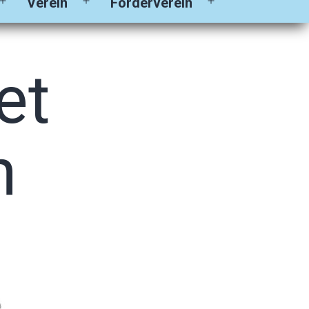
Verein
Förderverein
Menü
Menü
Menü
öffnen
öffnen
öffnen
et
h