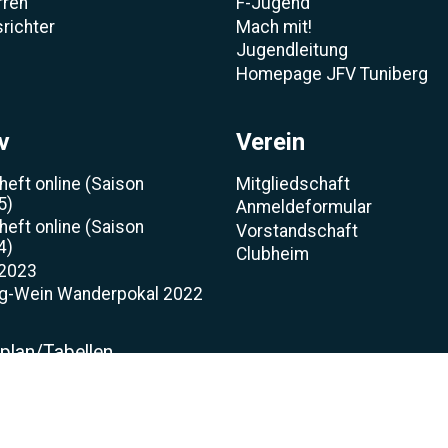
rren
F-Jugend
richter
Mach mit!
Jugendleitung
Homepage JFV Tuniberg
v
Verein
heft online (Saison
Mitgliedschaft
5)
Anmeldeformular
heft online (Saison
Vorstandschaft
4)
Clubheim
 2023
rg-Wein Wanderpokal 2022
t
lplan/Tabellen
gerliste
nsoren
mankerl zum WWP 2012