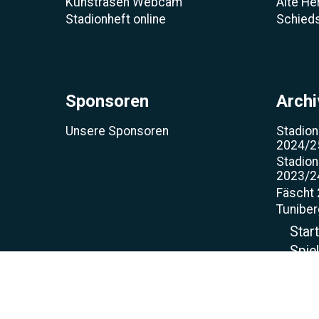
Kunstrasen Webcam
Alte He
Stadionheft online
Schieds
Sponsoren
Archi
Unsere Sponsoren
Stadion
2024/2
Stadion
2023/2
Fäscht
Tunibe
Star
Spie
Torjä
Spo
Sch