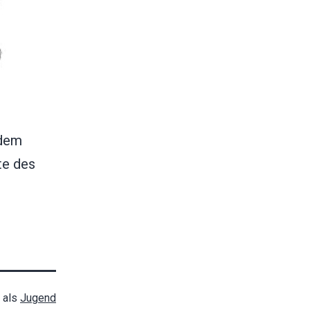
 dem
te des
t als
Jugend