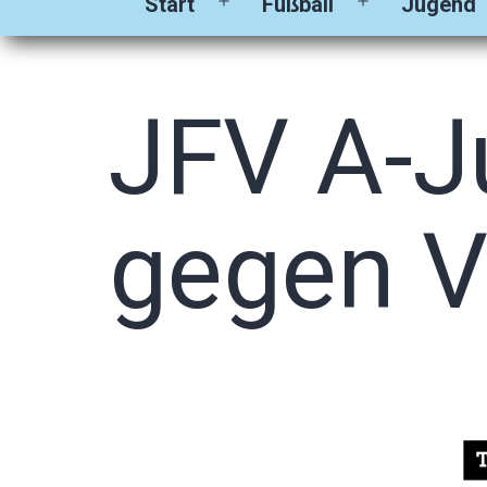
Start
Fußball
Jugend
Menü
Menü
öffnen
öffnen
JFV A-J
gegen V