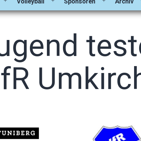
Volleyball
Sponsoren
Archiv
Menü
Menü
Menü
öffnen
öffnen
öffnen
ugend test
fR Umkirc