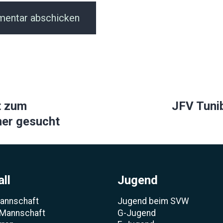
ion
t zum
JFV Tuni
ner gesucht
ll
Jugend
Mannschaft
Jugend beim SVW
 Mannschaft
G-Jugend