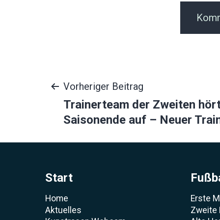
Beitragsnavigat
Vorheriger Beitrag
Trainerteam der Zweiten hör
Saisonende auf – Neuer Trai
Start
Fußba
Home
Erste 
Aktuelles
Zweite