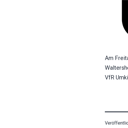
Am Freit
Waltersh
VfR Umkir
Veröffentli