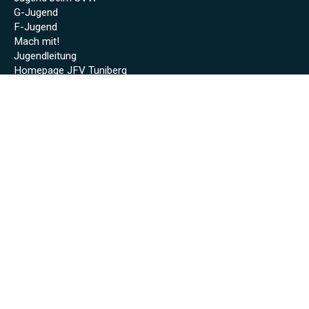
G-Jugend
F-Jugend
Mach mit!
Jugendleitung
Homepage JFV Tuniberg
Volleyball
Volleyball Info
Volleyball Erste
Volleyball Zweite
Sponsoren
Unsere Sponsoren
Archiv
Stadionheft online (Saison 2024/25)
Stadionheft online (Saison 2023/24)