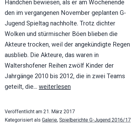
Händchen bewiesen, als er am Wochenende
den im vergangenen November geplanten G-
Jugend Spieltag nachholte. Trotz dichter
Wolken und stürmischer Böen blieben die
Akteure trocken, weil der angekündigte Regen
ausblieb. Die Akteure, das waren in
Waltershofener Reihen zwölf Kinder der
Jahrgänge 2010 bis 2012, die in zwei Teams
Turnier
geteilt, die…
weiterlesen
der
G-
Veröffentlicht am
21. März 2017
Jugend
Kategorisiert als
Galerie
,
Spielberichte G-Jugend 2016/17
am
19.03.2017