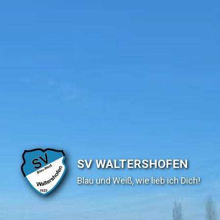
SV WALTERSHOFEN
Blau und Weiß, wie lieb ich Dich!