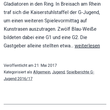
Gladiatoren in den Ring. In Breisach am Rhein
traf sich die Kaiserstuhlstaffel der G-Jugend,
um einen weiteren Spielevormittag auf
Kunstrasen auszutragen. Zwölf Blau-Weiße
bildeten dabei eine G1 und eine G2. Die
Turnier
Gastgeber alleine stellten etwa…
weiterlesen
der
G-
Veröffentlicht am
21. Mai 2017
Jugend
Kategorisiert als
Allgemein
,
Jugend
,
Spielberichte G-
in
Jugend 2016/17
Breisach