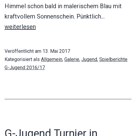
Himmel schon bald in malerischem Blau mit
Heimturnie
kraftvollem Sonnenschein. Pünktlich…
der
weiterlesen
G-
und
Veröffentlicht am
13. Mai 2017
F-
Kategorisiert als
Allgemein
,
Galerie
,
Jugend
,
Spielberichte
Jugend
G-Jugend 2016/17
G-Jugend Turnier in