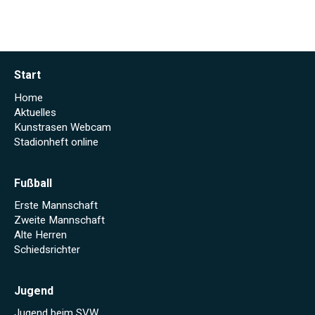
in
Holzhausen
Start
Home
Aktuelles
Kunstrasen Webcam
Stadionheft online
Fußball
Erste Mannschaft
Zweite Mannschaft
Alte Herren
Schiedsrichter
Jugend
Jugend beim SVW