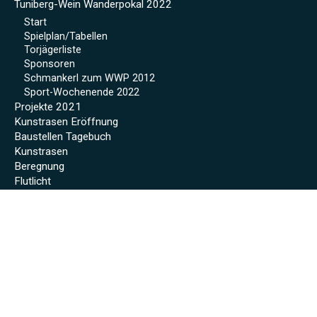
Tuniberg-Wein Wanderpokal 2022
Start
Spielplan/Tabellen
Torjägerliste
Sponsoren
Schmankerl zum WWP 2012
Sport-Wochenende 2022
Projekte 2021
Kunstrasen Eröffnung
Baustellen Tagebuch
Kunstrasen
Beregnung
Flutlicht
Soccer Court
Neue Kabinen
SoccerWatch
Spendenaktion
Verein
Mitgliedschaft