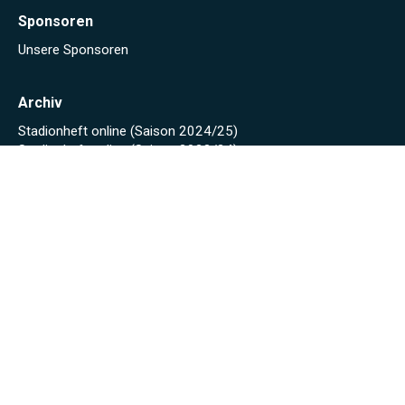
Sponsoren
Unsere Sponsoren
Archiv
Stadionheft online (Saison 2024/25)
Stadionheft online (Saison 2023/24)
Fäscht 2023
Tuniberg-Wein Wanderpokal 2022
Start
Spielplan/Tabellen
Torjägerliste
Sponsoren
Schmankerl zum WWP 2012
Sport-Wochenende 2022
Projekte 2021
Kunstrasen Eröffnung
Baustellen Tagebuch
Kunstrasen
Beregnung