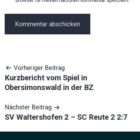
Browser für meinen nächsten Kommentar speichern.
Beitragsnavigation
Vorheriger Beitrag
Kurzbericht vom Spiel in
Obersimonswald in der BZ
Nächster Beitrag
SV Waltershofen 2 – SC Reute 2 2:7