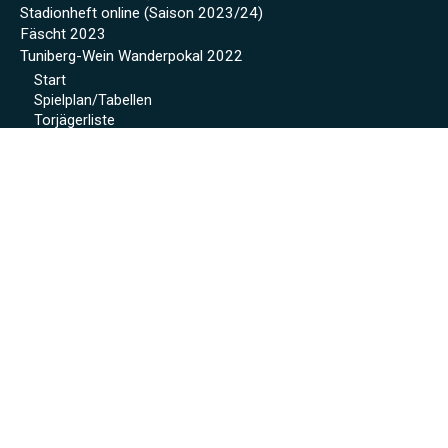
Stadionheft online (Saison 2023/24)
Fäscht 2023
Tuniberg-Wein Wanderpokal 2022
Start
Spielplan/Tabellen
Torjägerliste
Sponsoren
Schmankerl zum WWP 2012
Sport-Wochenende 2022
Projekte 2021
Kunstrasen Eröffnung
Baustellen Tagebuch
Kunstrasen
Beregnung
Flutlicht
Soccer Court
Neue Kabinen
SoccerWatch
Spendenaktion
Verein