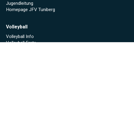
Jugendleitung
Homepage JFV Tuniberg
Volleyball
Volleyball Info
Volleyball Erste
Volleyball Zweite
Sponsoren
Unsere Sponsoren
Archiv
Stadionheft online (Saison 2024/25)
Stadionheft online (Saison 2023/24)
Fäscht 2023
Tuniberg-Wein Wanderpokal 2022
Start