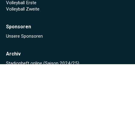
Volleyball Erste
Volleyball Zweite
Sponsoren
Unsere Sponsoren
Archiv
Stadionheft online (Saison 2024/25)
Stadionheft online (Saison 2023/24)
Fäscht 2023
Tuniberg-Wein Wanderpokal 2022
Start
Spielplan/Tabellen
Torjägerliste
Sponsoren
Schmankerl zum WWP 2012
Sport-Wochenende 2022
Projekte 2021
Kunstrasen Eröffnung