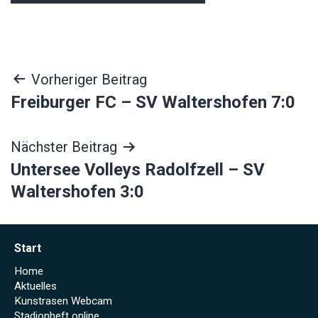
Beitragsnavigation
Vorheriger Beitrag
Freiburger FC – SV Waltershofen 7:0
Nächster Beitrag
Untersee Volleys Radolfzell – SV
Waltershofen 3:0
Start
Home
Aktuelles
Kunstrasen Webcam
Stadionheft online