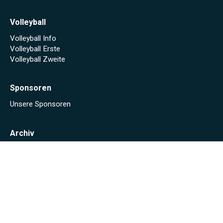
Volleyball
Volleyball Info
Volleyball Erste
Volleyball Zweite
Sponsoren
Unsere Sponsoren
Archiv
Stadionheft online (Saison 2024/25)
Stadionheft online (Saison 2023/24)
Fäscht 2023
Tuniberg-Wein Wanderpokal 2022
Start
Spielplan/Tabellen
Torjägerliste
Sponsoren