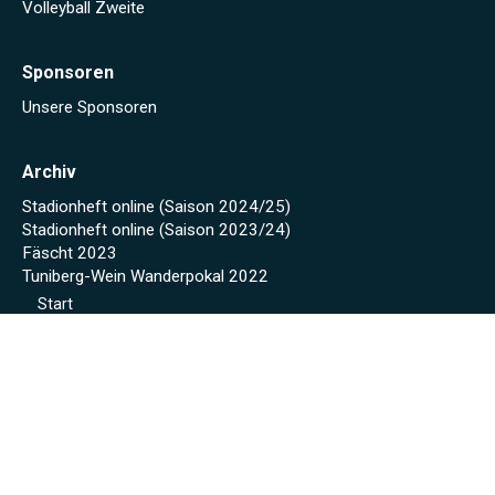
Volleyball Zweite
Sponsoren
Unsere Sponsoren
Archiv
Stadionheft online (Saison 2024/25)
Stadionheft online (Saison 2023/24)
Fäscht 2023
Tuniberg-Wein Wanderpokal 2022
Start
Spielplan/Tabellen
Torjägerliste
Sponsoren
Schmankerl zum WWP 2012
Sport-Wochenende 2022
Projekte 2021
Kunstrasen Eröffnung
Baustellen Tagebuch