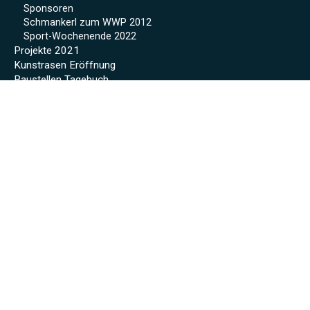
Sponsoren
Schmankerl zum WWP 2012
Sport-Wochenende 2022
Projekte 2021
Kunstrasen Eröffnung
Baustellen Tagebuch
Kunstrasen
Beregnung
Flutlicht
Soccer Court
Neue Kabinen
SoccerWatch
Spendenaktion
Verein
Mitgliedschaft
Anmeldeformular
Vorstandschaft
Clubheim