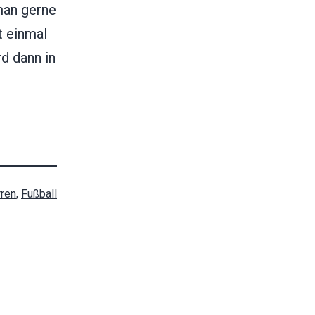
man gerne
 einmal
d dann in
rren
,
Fußball