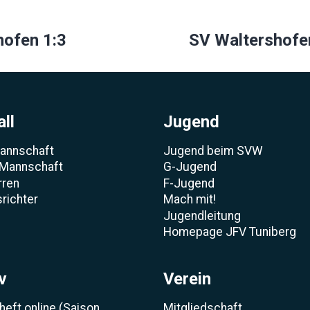
ion
hofen 1:3
SV Waltershofe
ll
Jugend
Mannschaft
Jugend beim SVW
 Mannschaft
G-Jugend
rren
F-Jugend
richter
Mach mit!
Jugendleitung
Homepage JFV Tuniberg
v
Verein
heft online (Saison
Mitgliedschaft