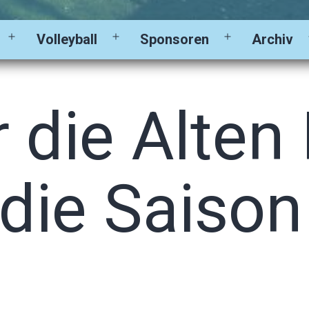
Volleyball
Sponsoren
Archiv
Menü
Menü
Menü
öffnen
öffnen
öffnen
 die Alten
 die Saison