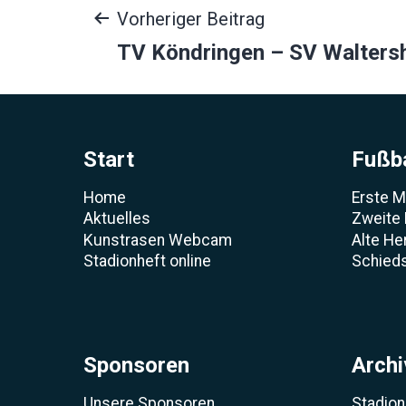
Beitragsnavigat
Vorheriger Beitrag
TV Köndringen – SV Walters
Start
Fußba
Home
Erste 
Aktuelles
Zweite
Kunstrasen Webcam
Alte He
Stadionheft online
Schieds
Sponsoren
Archi
Unsere Sponsoren
Stadion