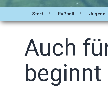
Start
Fußball
Jugend
Menü
Menü
öffnen
öffnen
Auch für
beginnt