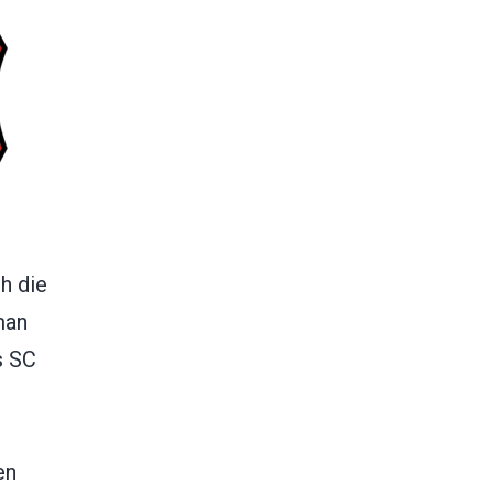
h die
man
s SC
en