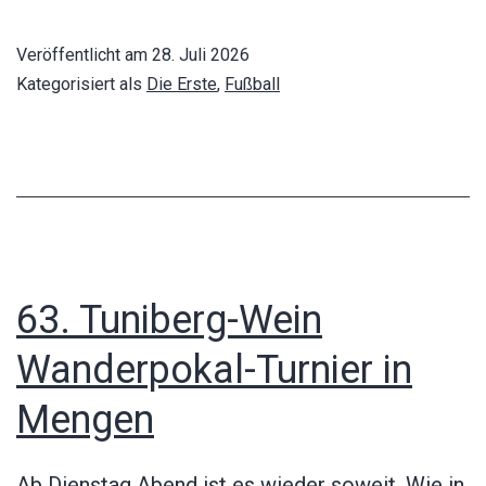
Rimsingen
–
Veröffentlicht am
28. Juli 2026
SV
Kategorisiert als
Die Erste
,
Fußball
Waltershofen
0:4
63. Tuniberg-Wein
Wanderpokal-Turnier in
Mengen
Ab Dienstag Abend ist es wieder soweit. Wie in