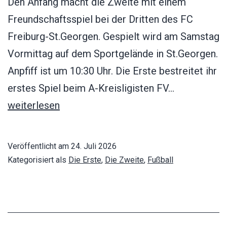
Den Anfang macht die Zweite mit einem
Freundschaftsspiel bei der Dritten des FC
Freiburg-St.Georgen. Gespielt wird am Samstag
Vormittag auf dem Sportgelände in St.Georgen.
Anpfiff ist um 10:30 Uhr. Die Erste bestreitet ihr
Die
erstes Spiel beim A-Kreisligisten FV…
ersten
weiterlesen
Testspiele
stehen
Veröffentlicht am
24. Juli 2026
an
Kategorisiert als
Die Erste
,
Die Zweite
,
Fußball