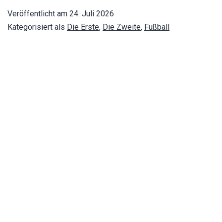
Veröffentlicht am
24. Juli 2026
Kategorisiert als
Die Erste
,
Die Zweite
,
Fußball
Seitennummerierung
Ältere
der
Beiträge
Start
Home