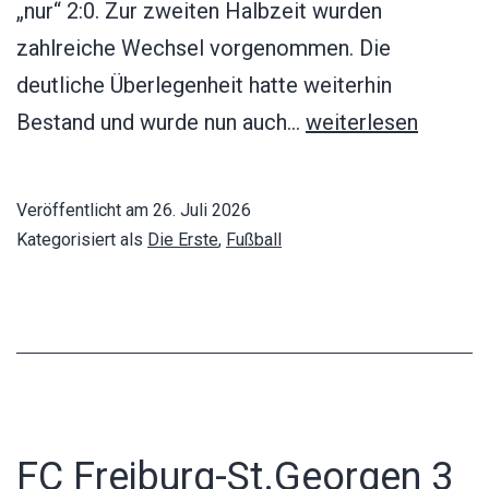
„nur“ 2:0. Zur zweiten Halbzeit wurden
zahlreiche Wechsel vorgenommen. Die
deutliche Überlegenheit hatte weiterhin
FV
Bestand und wurde nun auch…
weiterlesen
Nimburg
–
Veröffentlicht am
26. Juli 2026
SV
Kategorisiert als
Die Erste
,
Fußball
Waltershofen
1:7
FC Freiburg-St.Georgen 3