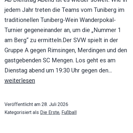
jedem Jahr treten die Teams vom Tuniberg im
traditionellen Tuniberg-Wein Wanderpokal-
Turnier gegeneinander an, um die „Nummer 1
am Berg“ zu ermitteln.Der SVW spielt in der
Gruppe A gegen Rimsingen, Merdingen und den
gastgebenden SC Mengen. Los geht es am
63.
Dienstag abend um 19:30 Uhr gegen den…
Tuniber
weiterlesen
Wein
Wanderp
Veröffentlicht am
28. Juli 2026
Turnier
Kategorisiert als
Die Erste
,
Fußball
in
Mengen