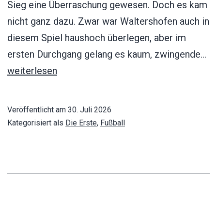
Sieg eine Überraschung gewesen. Doch es kam
nicht ganz dazu. Zwar war Waltershofen auch in
diesem Spiel haushoch überlegen, aber im
A
ersten Durchgang gelang es kaum, zwingende…
Me
weiterlesen
–
S
Veröffentlicht am
30. Juli 2026
Wa
Kategorisiert als
Die Erste
,
Fußball
0: