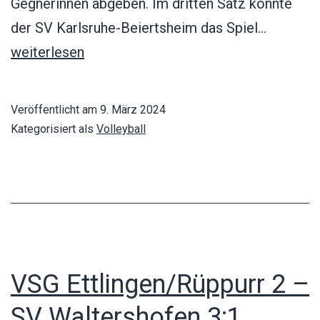
Gegnerinnen abgeben. Im dritten Satz konnte
SV
der SV Karlsruhe-Beiertsheim das Spiel…
Walters
weiterlesen
–
SV
Veröffentlicht am
9. März 2024
Karlsruh
Kategorisiert als
Volleyball
Beierts
0:3
VSG Ettlingen/Rüppurr 2 –
SV Waltershofen 3:1