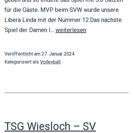
für die Gäste. MVP beim SVW wurde unsere
Libera Linda mit der Nummer 12.Das nächste
SV
Spiel der Damen I…
weiterlesen
Waltershofen
–
Veröffentlicht am
27. Januar 2024
Heidelberger
Kategorisiert als
Volleyball
TV
2
0:3
TSG Wiesloch – SV