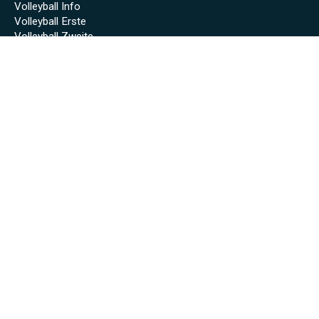
Volleyball Info
Volleyball Erste
Volleyball Zweite
Sponsoren
Unsere Sponsoren
Archiv
Stadionheft online (Saison 2024/25)
Stadionheft online (Saison 2023/24)
Fäscht 2023
Tuniberg-Wein Wanderpokal 2022
Start
Spielplan/Tabellen
Torjägerliste
Sponsoren
Schmankerl zum WWP 2012
Sport-Wochenende 2022
Projekte 2021