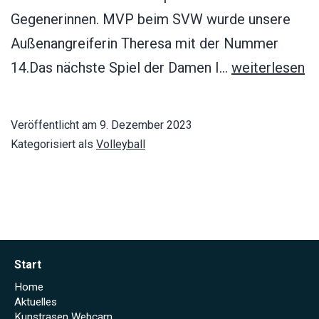
Gegenerinnen. MVP beim SVW wurde unsere
Außenangreiferin Theresa mit der Nummer
SV
14.Das nächste Spiel der Damen I…
weiterlesen
Waltershofen
–
Veröffentlicht am
9. Dezember 2023
VfB
Kategorisiert als
Volleyball
Mosbach/Wal
0:3
Start
Home
Aktuelles
Kunstrasen Webcam