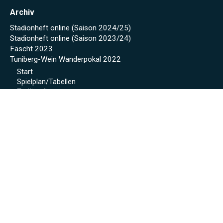
Archiv
Stadionheft online (Saison 2024/25)
Stadionheft online (Saison 2023/24)
Fäscht 2023
Tuniberg-Wein Wanderpokal 2022
Start
Spielplan/Tabellen
Torjägerliste
Sponsoren
Schmankerl zum WWP 2012
Sport-Wochenende 2022
Projekte 2021
Kunstrasen Eröffnung
Baustellen Tagebuch
Kunstrasen
Beregnung
Flutlicht
Soccer Court
Neue Kabinen
SoccerWatch