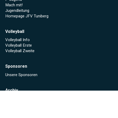
Mach mit!
Jugendleitung
Homepage JFV Tuniberg
Volleyball
Volleyball Info
Volleyball Erste
Volleyball Zweite
Sponsoren
Unsere Sponsoren
Archiv
Stadionheft online (Saison 2024/25)
Stadionheft online (Saison 2023/24)
Fäscht 2023
Tuniberg-Wein Wanderpokal 2022