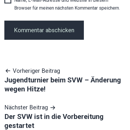
Name, E-Mail-Adresse und Website in diesem
Browser für meinen nächsten Kommentar speichern.
Beitragsnavigation
Vorheriger Beitrag
Jugendturnier beim SVW – Änderung
wegen Hitze!
Nächster Beitrag
Der SVW ist in die Vorbereitung
gestartet