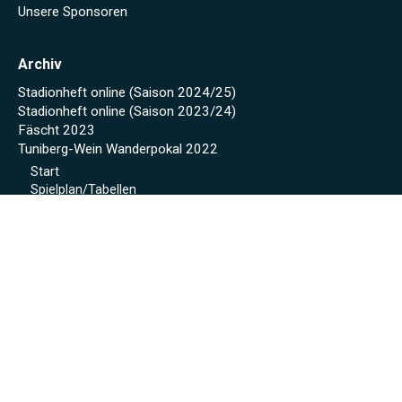
Unsere Sponsoren
Archiv
Stadionheft online (Saison 2024/25)
Stadionheft online (Saison 2023/24)
Fäscht 2023
Tuniberg-Wein Wanderpokal 2022
Start
Spielplan/Tabellen
Torjägerliste
Sponsoren
Schmankerl zum WWP 2012
Sport-Wochenende 2022
Projekte 2021
Kunstrasen Eröffnung
Baustellen Tagebuch
Kunstrasen
Beregnung
Flutlicht
Soccer Court