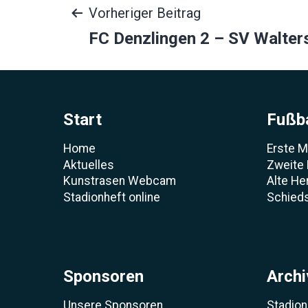
Beitragsnavigat
Vorheriger Beitrag
FC Denzlingen 2 – SV Walter
Start
Fußba
Home
Erste 
Aktuelles
Zweite
Kunstrasen Webcam
Alte He
Stadionheft online
Schieds
Sponsoren
Archi
Unsere Sponsoren
Stadion