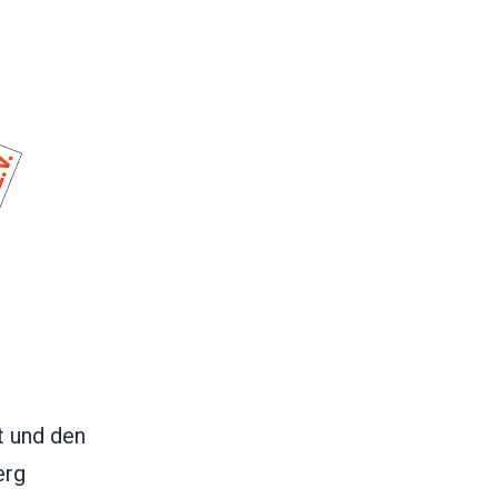
t und den
erg