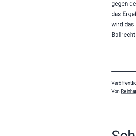
gegen den
das Erge
wird das
Ballrecht
Veröffentli
Von
Reinha
Sch