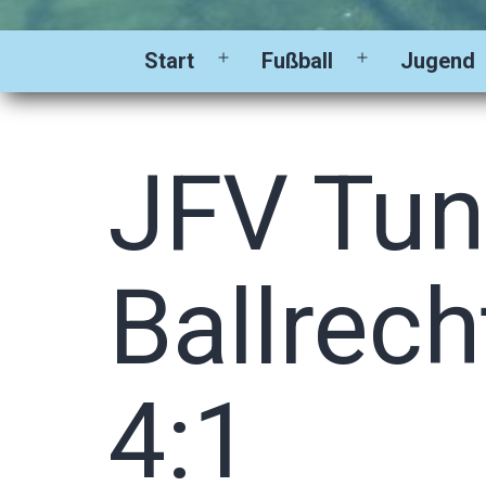
Start
Fußball
Jugend
Menü
Menü
öffnen
öffnen
JFV Tun
Ballrec
4:1