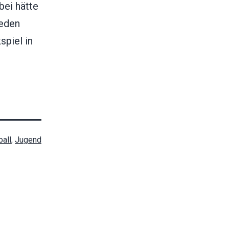
bei hätte
ieden
piel in
ball
,
Jugend