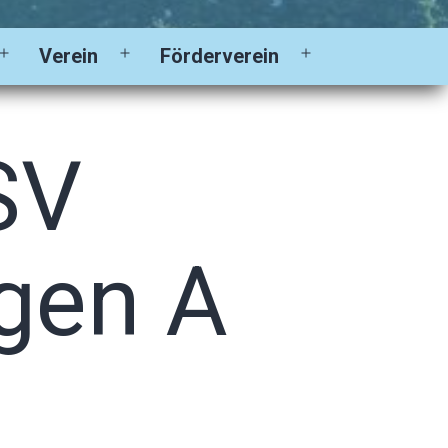
Verein
Förderverein
Menü
Menü
Menü
öffnen
öffnen
öffnen
SV
ngen A