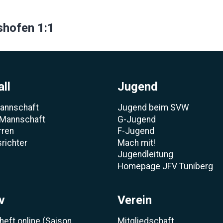
ion
shofen 1:1
ll
Jugend
Mannschaft
Jugend beim SVW
 Mannschaft
G-Jugend
rren
F-Jugend
richter
Mach mit!
Jugendleitung
Homepage JFV Tuniberg
v
Verein
heft online (Saison
Mitgliedschaft