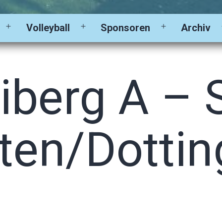
Volleyball
Sponsoren
Archiv
Menü
Menü
Menü
öffnen
öffnen
öffnen
iberg A – 
hten/Dotti