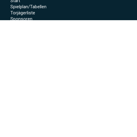
Start
Spielplan/Tabellen
Torjägerliste
Sponsoren
Schmankerl zum WWP 2012
Sport-Wochenende 2022
Projekte 2021
Kunstrasen Eröffnung
Baustellen Tagebuch
Kunstrasen
Beregnung
Flutlicht
Soccer Court
Neue Kabinen
SoccerWatch
Spendenaktion
Verein
Mitgliedschaft
Anmeldeformular
Vorstandschaft