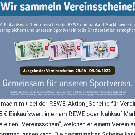
macht mit bei der REWE-Aktion „Scheine für Verein
15 € Einkaufswert in einem REWE oder Nahkauf Mark
e einen „Vereinsschein“, welchen er einem Verein s
ommen lassen kann. Die gesammelten Scheine kan