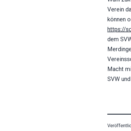
Verein da
können on
https://
dem SVW 
Merdinge
Vereinss
Macht mi
SVW und 
Veröffentli