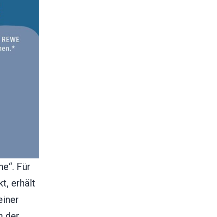
e“. Für
t, erhält
einer
n der