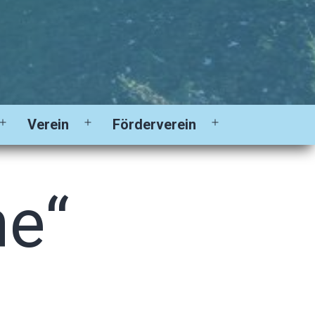
Verein
Förderverein
Menü
Menü
Menü
öffnen
öffnen
öffnen
ne“