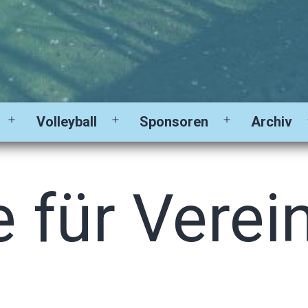
Volleyball
Sponsoren
Archiv
Menü
Menü
Menü
öffnen
öffnen
öffnen
 für Verei