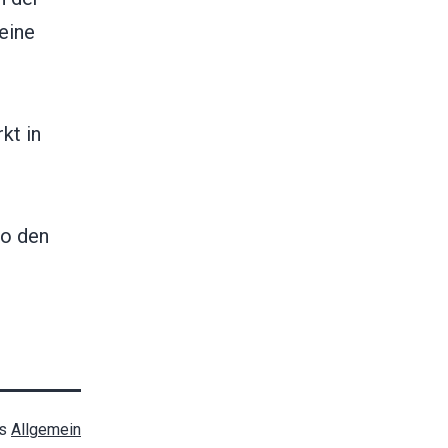
eine
kt in
so den
ls
Allgemein