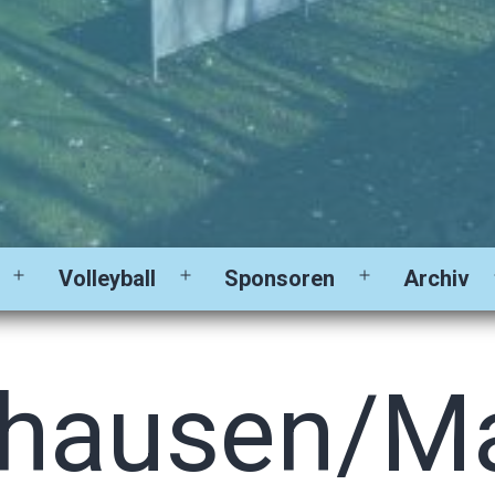
Volleyball
Sponsoren
Archiv
Menü
Menü
Menü
öffnen
öffnen
öffnen
zhausen/M