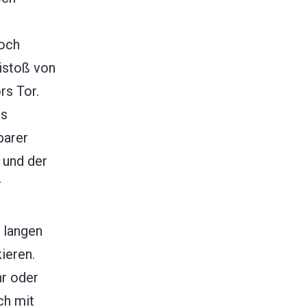
hoch
istoß von
rs Tor.
us
barer
 und der
r
m langen
ieren.
hr oder
ch mit