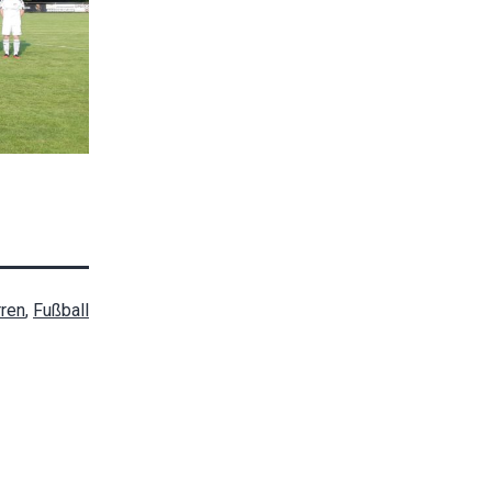
rren
,
Fußball