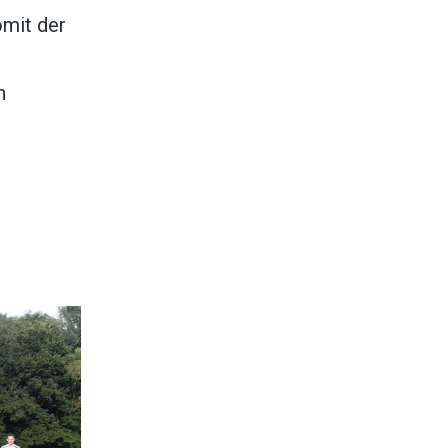
omit der
n