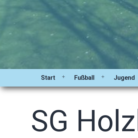
Start
Fußball
Jugend
Menü
Menü
öffnen
öffnen
SG Hol