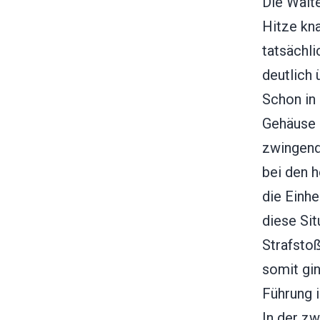
Die Walt
Hitze kna
tatsächl
deutlich 
Schon in
Gehäuse 
zwingend
bei den 
die Einh
diese Si
Strafstoß
somit gi
Führung i
In der z