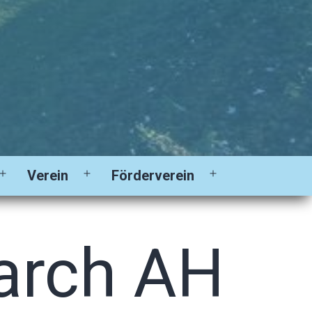
Verein
Förderverein
Menü
Menü
Menü
öffnen
öffnen
öffnen
arch AH