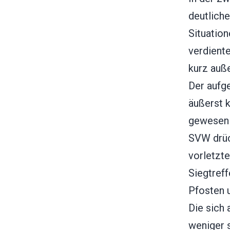
deutliche
Situation
verdient
kurz auße
Der aufg
äußerst k
gewesen s
SVW drück
vorletzte
Siegtreff
Pfosten u
Die sich
weniger 