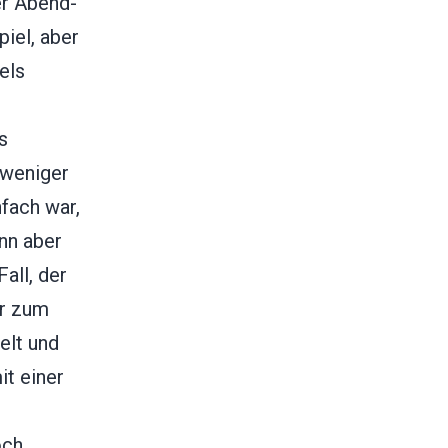
er Abend-
iel, aber
els
s
 weniger
fach war,
nn aber
all, der
er zum
elt und
t einer
och