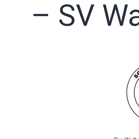
– SV Wa