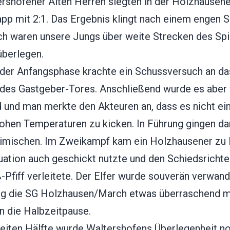
ershofener Alten Herren siegten in der Holzhausen
pp mit 2:1. Das Ergebnis klingt nach einem engen Sp
ich waren unsere Jungs über weite Strecken des Spi
überlegen.
 der Anfangsphase krachte ein Schussversuch an da
des Gastgeber-Tores. Anschließend wurde es aber
 und man merkte den Akteuren an, dass es nicht ein
hohen Temperaturen zu kicken. In Führung gingen da
eimischen. Im Zweikampf kam ein Holzhausener zu F
tuation auch geschickt nutzte und den Schiedsricht
-Pfiff verleitete. Der Elfer wurde souverän verwand
ng die SG Holzhausen/March etwas überraschend mi
n die Halbzeitpause.
weiten Hälfte wurde Waltershofens Überlegenheit n