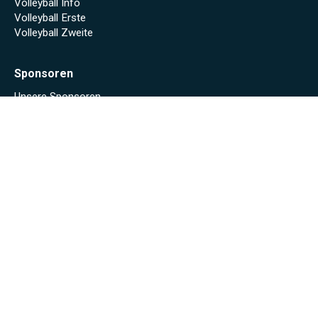
Volleyball Info
Volleyball Erste
Volleyball Zweite
Sponsoren
Unsere Sponsoren
Archiv
Stadionheft online (Saison 2024/25)
Stadionheft online (Saison 2023/24)
Fäscht 2023
Tuniberg-Wein Wanderpokal 2022
Start
Spielplan/Tabellen
Torjägerliste
Sponsoren
Schmankerl zum WWP 2012
Sport-Wochenende 2022
Projekte 2021