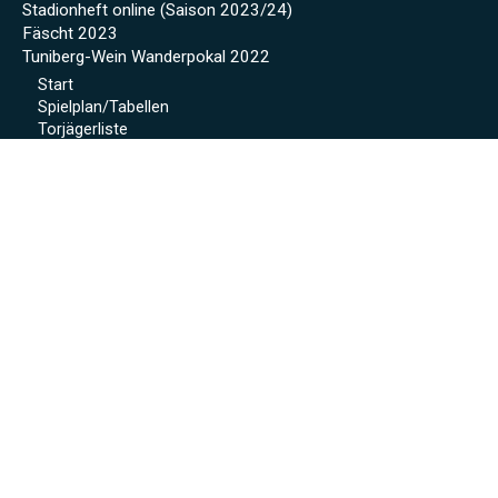
Stadionheft online (Saison 2023/24)
Fäscht 2023
Tuniberg-Wein Wanderpokal 2022
Start
Spielplan/Tabellen
Torjägerliste
Sponsoren
Schmankerl zum WWP 2012
Sport-Wochenende 2022
Projekte 2021
Kunstrasen Eröffnung
Baustellen Tagebuch
Kunstrasen
Beregnung
Flutlicht
Soccer Court
Neue Kabinen
SoccerWatch
Spendenaktion
Verein