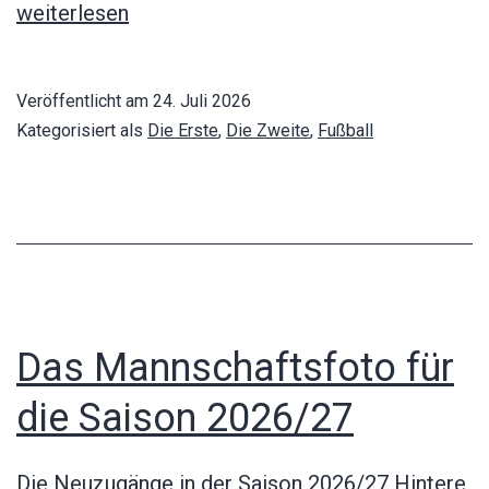
ersten
weiterlesen
Testspiele
stehen
Veröffentlicht am
24. Juli 2026
an
Kategorisiert als
Die Erste
,
Die Zweite
,
Fußball
Das Mannschaftsfoto für
die Saison 2026/27
Die Neuzugänge in der Saison 2026/27 Hintere