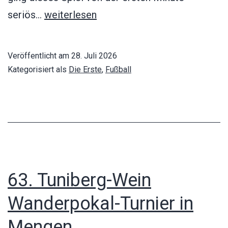
FC
seriös…
weiterlesen
Rimsingen
–
Veröffentlicht am
28. Juli 2026
SV
Kategorisiert als
Die Erste
,
Fußball
Waltershofen
0:4
63. Tuniberg-Wein
Wanderpokal-Turnier in
Mengen