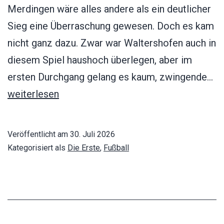
Merdingen wäre alles andere als ein deutlicher
Sieg eine Überraschung gewesen. Doch es kam
nicht ganz dazu. Zwar war Waltershofen auch in
diesem Spiel haushoch überlegen, aber im
A
ersten Durchgang gelang es kaum, zwingende…
Me
weiterlesen
–
S
Veröffentlicht am
30. Juli 2026
Wa
Kategorisiert als
Die Erste
,
Fußball
0: