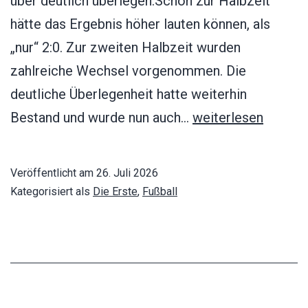
über deutlich überlegen.Schon zur Halbzeit
hätte das Ergebnis höher lauten können, als
„nur“ 2:0. Zur zweiten Halbzeit wurden
zahlreiche Wechsel vorgenommen. Die
deutliche Überlegenheit hatte weiterhin
FV
Bestand und wurde nun auch…
weiterlesen
Nimburg
–
Veröffentlicht am
26. Juli 2026
SV
Kategorisiert als
Die Erste
,
Fußball
Waltershofen
1:7