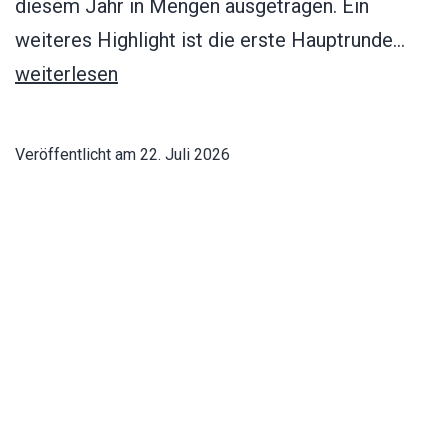
diesem Jahr in Mengen ausgetragen. Ein
Der
weiteres Highlight ist die erste Hauptrunde…
SVW
weiterlesen
ist
in
Veröffentlicht am
22. Juli 2026
die
Kategorisiert als
Die Erste
,
Die Zweite
,
Fußball
Vorb
gest
Seitennummerierung
Ältere