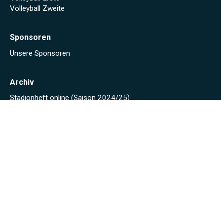
Volleyball Zweite
Sponsoren
Unsere Sponsoren
Archiv
Stadionheft online (Saison 2024/25)
Stadionheft online (Saison 2023/24)
Fäscht 2023
Tuniberg-Wein Wanderpokal 2022
Start
Spielplan/Tabellen
Torjägerliste
Sponsoren
Schmankerl zum WWP 2012
Sport-Wochenende 2022
Projekte 2021
Kunstrasen Eröffnung
Baustellen Tagebuch