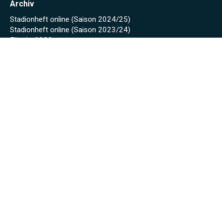
Archiv
Stadionheft online (Saison 2024/25)
Stadionheft online (Saison 2023/24)
Fäscht 2023
Tuniberg-Wein Wanderpokal 2022
Start
Spielplan/Tabellen
Torjägerliste
Sponsoren
Schmankerl zum WWP 2012
Sport-Wochenende 2022
Projekte 2021
Kunstrasen Eröffnung
Baustellen Tagebuch
Kunstrasen
Beregnung
Flutlicht
Soccer Court
Neue Kabinen
SoccerWatch
Spendenaktion