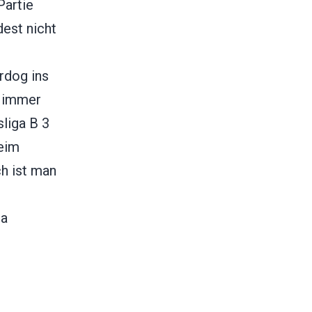
Partie
est nicht
rdog ins
t immer
sliga B 3
beim
h ist man
ja