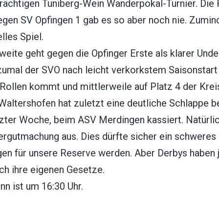
trächtigen Tuniberg-Wein Wanderpokal-Turnier. Die 
gen SV Opfingen 1 gab es so aber noch nie. Zumind
elles Spiel.
eite geht gegen die Opfinger Erste als klarer Unde
zumal der SVO nach leicht verkorkstem Saisonstar
Rollen kommt und mittlerweile auf Platz 4 der Krei
 Waltershofen hat zuletzt eine deutliche Schlappe 
tzter Woche, beim ASV Merdingen kassiert. Natürlic
ergutmachung aus. Dies dürfte sicher ein schweres
gen für unsere Reserve werden. Aber Derbys haben 
ch ihre eigenen Gesetze.
nn ist um 16:30 Uhr.