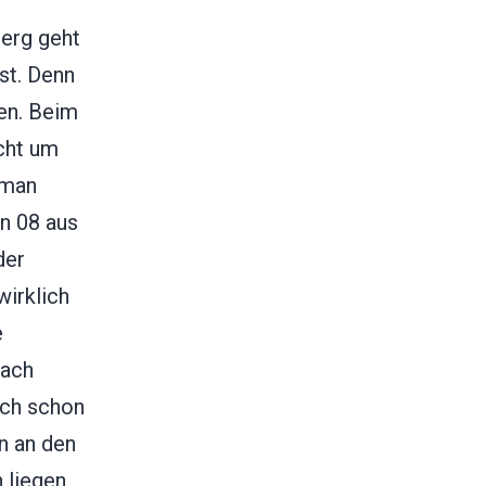
erg geht
st. Denn
en. Beim
icht um
 man
en 08 aus
der
irklich
e
nach
uch schon
n an den
 liegen