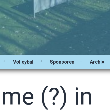
Volleyball
Sponsoren
Archiv
Menü
Menü
Menü
öffnen
öffnen
öffnen
me (?) in