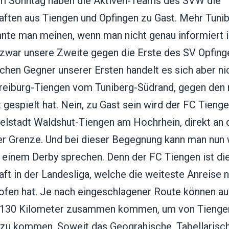
m Sonntag haben die Aktiven-Teams des SVW die
ften aus Tiengen und Opfingen zu Gast. Mehr Tunib
nnte man meinen, wenn man nicht genau informiert i
t zwar unsere Zweite gegen die Erste des SV Opfing
chen Gegner unserer Ersten handelt es sich aber n
reiburg-Tiengen vom Tuniberg-Südrand, gegen den
t gespielt hat. Nein, zu Gast sein wird der FC Tieng
elstadt Waldshut-Tiengen am Hochrhein, direkt an 
r Grenze. Und bei dieser Begegnung kann man nun w
n einem Derby sprechen. Denn der FC Tiengen ist di
ft in der Landesliga, welche die weiteste Anreise 
ofen hat. Je nach eingeschlagener Route können a
 130 Kilometer zusammen kommen, um von Tienge
 zu kommen. Soweit das Geograhische. Tabellarisch