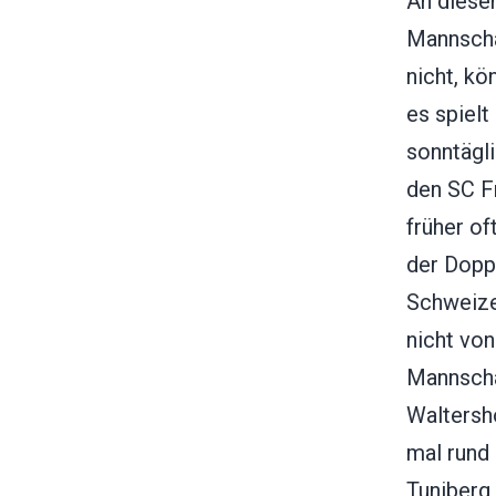
An diese
Mannscha
nicht, kö
es spiel
sonntägli
den SC F
früher of
der Dopp
Schweize
nicht vo
Mannscha
Waltersh
mal rund
Tuniberg