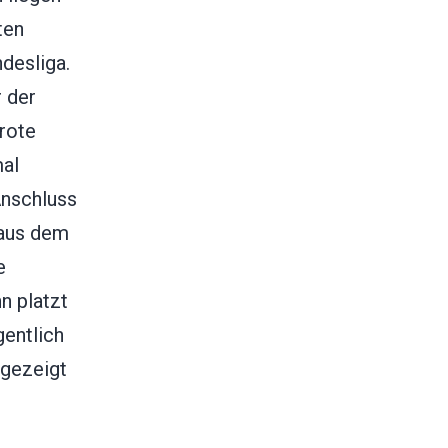
ten
desliga.
r der
rote
mal
Anschluss
 aus dem
e
n platzt
gentlich
 gezeigt