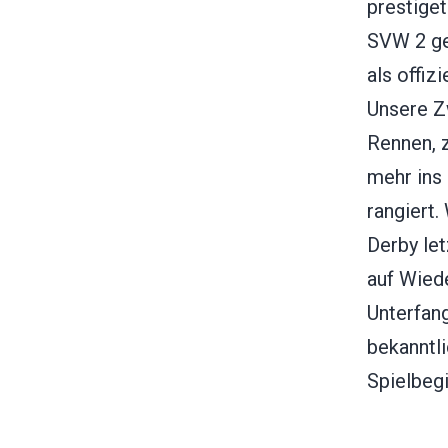
prestige
SVW 2 ge
als offizi
Unsere Zw
Rennen, 
mehr ins 
rangiert.
Derby le
auf Wied
Unterfan
bekanntli
Spielbegi