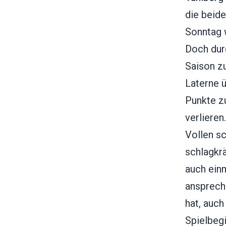
die beid
Sonntag 
Doch durc
Saison z
Laterne ü
Punkte z
verliere
Vollen s
schlagkrä
auch einm
ansprech
hat, auch
Spielbegi