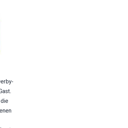
Derby-
Gast.
 die
genen