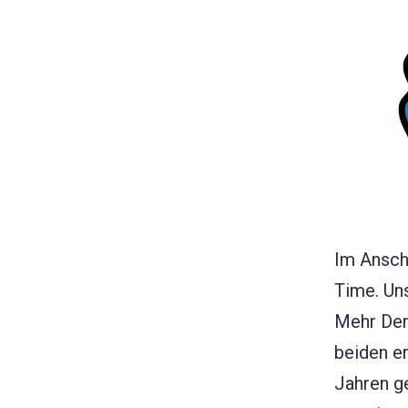
Im Anschl
Time. Un
Mehr Derb
beiden e
Jahren g