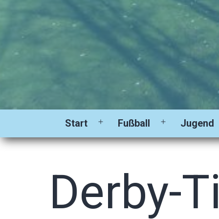
Start
Fußball
Jugend
Menü
Menü
öffnen
öffnen
Derby-Ti