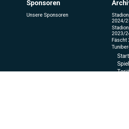
Sponsoren
Archi
Unsere Sponsoren
Stadion
2024/2
Stadion
2023/2
Fäscht
Tunibe
Star
Spie
Torjä
Spo
Sch
Spor
Projekt
Kunstra
Bauste
Kunstr
Beregn