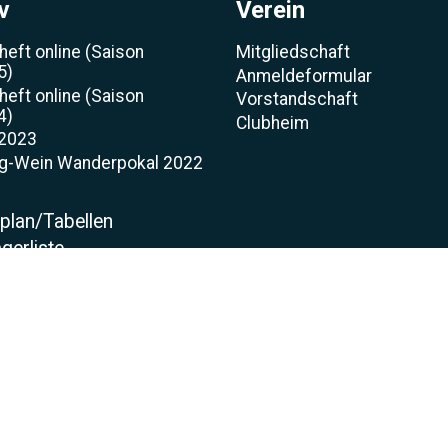
v
Verein
heft online (Saison
Mitgliedschaft
5)
Anmeldeformular
heft online (Saison
Vorstandschaft
4)
Clubheim
 2023
rg-Wein Wanderpokal 2022
t
lplan/Tabellen
gerliste
nsoren
mankerl zum WWP 2012
t-Wochenende 2022
e 2021
sen Eröffnung
llen Tagebuch
asen
ung