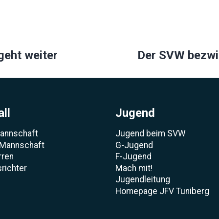
ion
geht weiter
Der SVW bezwin
ll
Jugend
Mannschaft
Jugend beim SVW
 Mannschaft
G-Jugend
rren
F-Jugend
richter
Mach mit!
Jugendleitung
Homepage JFV Tuniberg