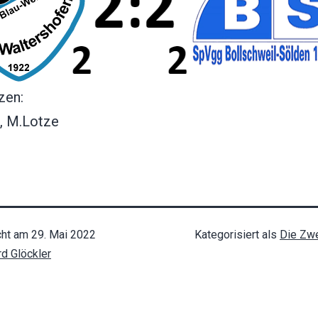
zen:
t, M.Lotze
cht am
29. Mai 2022
Kategorisiert als
Die Zwe
rd Glöckler