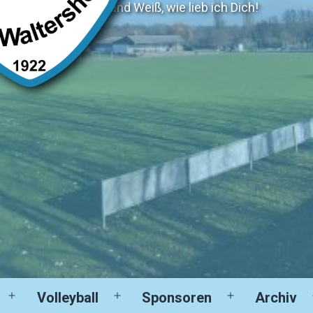
Blau und Weiß, wie lieb ich Dich!
Volleyball
Sponsoren
Archiv
Menü
Menü
Menü