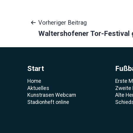
Beitragsnavigat
Vorheriger Beitrag
Waltershofener Tor-Festival 
Start
Fußba
Home
Erste 
Aktuelles
Zweite
Kunstrasen Webcam
Alte He
Stadionheft online
Schieds