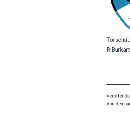
Torschüt
R.Burkar
Veröffentli
Von
Reinha