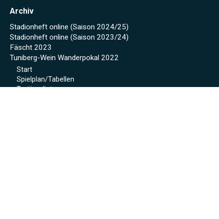
Archiv
Stadionheft online (Saison 2024/25)
Stadionheft online (Saison 2023/24)
Fäscht 2023
Tuniberg-Wein Wanderpokal 2022
Start
Spielplan/Tabellen
Torjägerliste
Sponsoren
Schmankerl zum WWP 2012
Sport-Wochenende 2022
Projekte 2021
Kunstrasen Eröffnung
Baustellen Tagebuch
Kunstrasen
Beregnung
Flutlicht
Soccer Court
Neue Kabinen
SoccerWatch