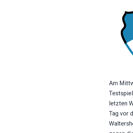
Am Mittw
Testspie
letzten 
Tag vor 
Waltersho