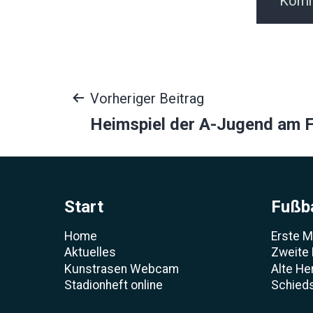
Beitragsnavigat
Vorheriger Beitrag
Heimspiel der A-Jugend am F
Start
Fußba
Home
Erste 
Aktuelles
Zweite
Kunstrasen Webcam
Alte He
Stadionheft online
Schieds