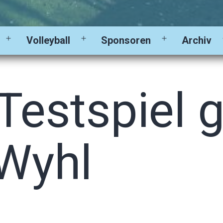
Volleyball
Sponsoren
Archiv
Menü
Menü
Menü
öffnen
öffnen
öffnen
 Testspiel 
Wyhl