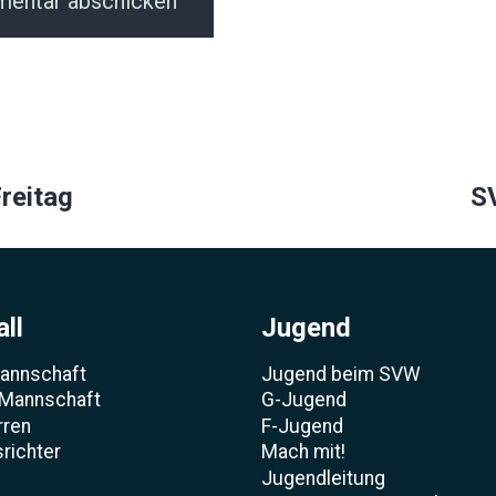
ion
reitag
S
ll
Jugend
Mannschaft
Jugend beim SVW
 Mannschaft
G-Jugend
rren
F-Jugend
richter
Mach mit!
Jugendleitung