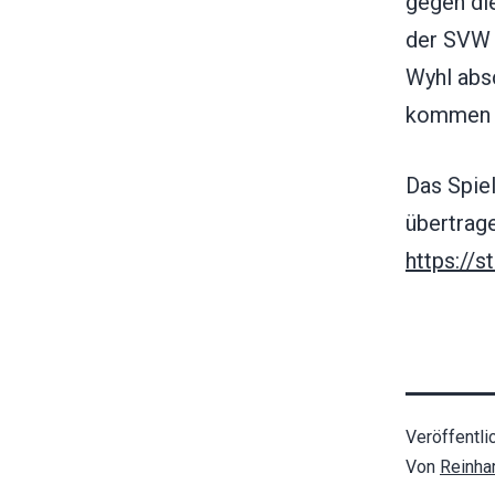
gegen die
der SVW 
Wyhl abs
kommen 
Das Spiel
übertrage
https://s
Veröffentli
Von
Reinha