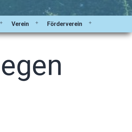
Verein
Förderverein
Menü
Menü
Menü
öffnen
öffnen
öffnen
gegen