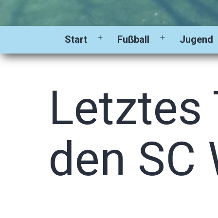
Start
Fußball
Jugend
Menü
Menü
öffnen
öffnen
Letztes
den SC 