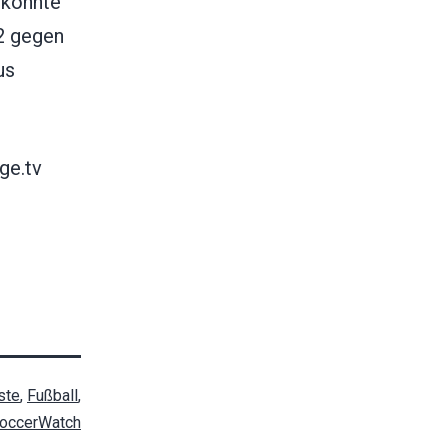
 konnte
2 gegen
us
ge.tv
ste
,
Fußball
,
occerWatch