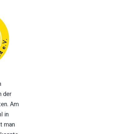
n
n der
ten. Am
l in
at man