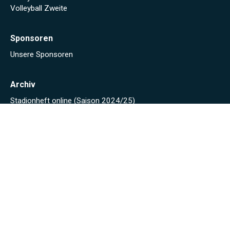
Volleyball Zweite
Sponsoren
Unsere Sponsoren
Archiv
Stadionheft online (Saison 2024/25)
Stadionheft online (Saison 2023/24)
Fäscht 2023
Tuniberg-Wein Wanderpokal 2022
Start
Spielplan/Tabellen
Torjägerliste
Sponsoren
Schmankerl zum WWP 2012
Sport-Wochenende 2022
Projekte 2021
Kunstrasen Eröffnung
Baustellen Tagebuch