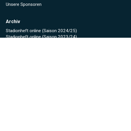
Unsere Sponsoren
Archiv
Stadionheft online (Saison 2024/25)
Stadionheft online (Saison 2023/24)
Fäscht 2023
Tuniberg-Wein Wanderpokal 2022
Start
Spielplan/Tabellen
Torjägerliste
Sponsoren
Schmankerl zum WWP 2012
Sport-Wochenende 2022
Projekte 2021
Kunstrasen Eröffnung
Baustellen Tagebuch
Kunstrasen
Beregnung
Flutlicht
Soccer Court