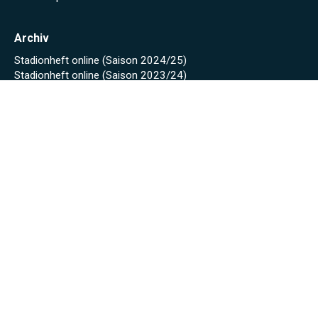
Archiv
Stadionheft online (Saison 2024/25)
Stadionheft online (Saison 2023/24)
Fäscht 2023
Tuniberg-Wein Wanderpokal 2022
Start
Spielplan/Tabellen
Torjägerliste
Sponsoren
Schmankerl zum WWP 2012
Sport-Wochenende 2022
Projekte 2021
Kunstrasen Eröffnung
Baustellen Tagebuch
Kunstrasen
Beregnung
Flutlicht
Soccer Court
Neue Kabinen