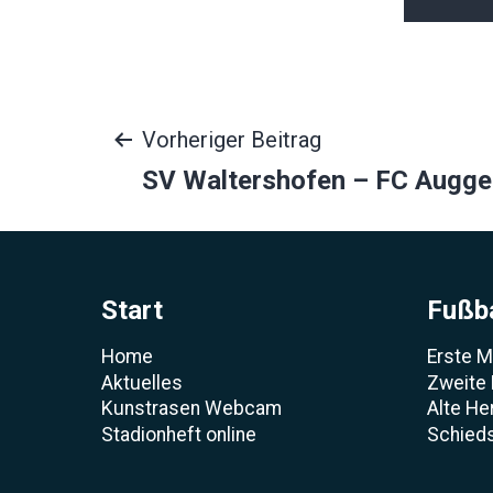
Beitragsnavigat
Vorheriger Beitrag
SV Waltershofen – FC Auggen
Start
Fußba
Home
Erste 
Aktuelles
Zweite
Kunstrasen Webcam
Alte He
Stadionheft online
Schieds