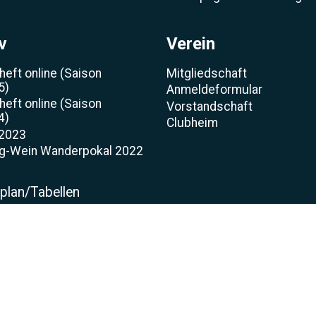
v
Verein
heft online (Saison
Mitgliedschaft
5)
Anmeldeformular
heft online (Saison
Vorstandschaft
4)
Clubheim
 2023
rg-Wein Wanderpokal 2022
t
lplan/Tabellen
gerliste
nsoren
mankerl zum WWP 2012
t-Wochenende 2022
e 2021
sen Eröffnung