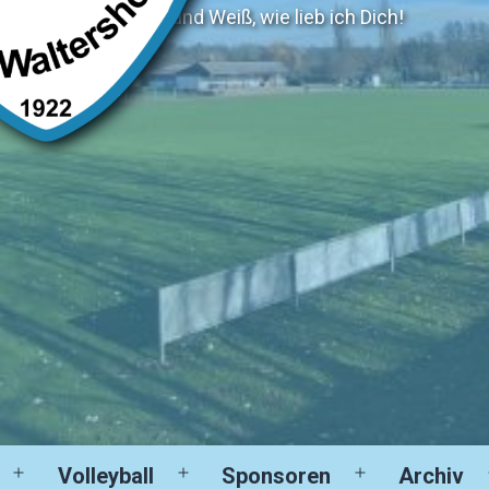
Blau und Weiß, wie lieb ich Dich!
Volleyball
Sponsoren
Archiv
Menü
Menü
Menü