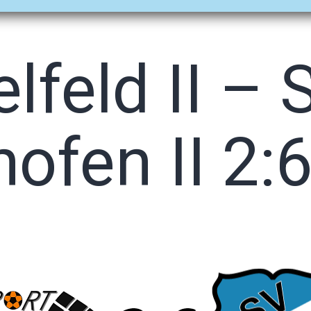
öffnen
öffnen
öffnen
lfeld II – 
ofen II 2: