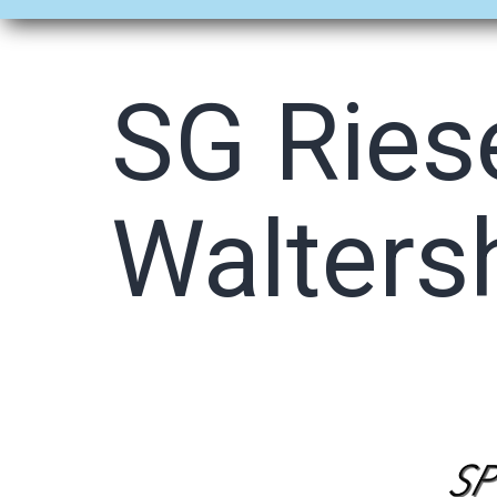
öffnen
öffnen
SG Riese
Waltersh