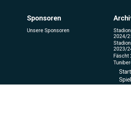
Sponsoren
Archi
Unsere Sponsoren
Stadion
2024/2
Stadion
2023/2
Fäscht
Tunibe
Star
Spie
Torjä
Spo
Sch
Spor
Projekt
Kunstra