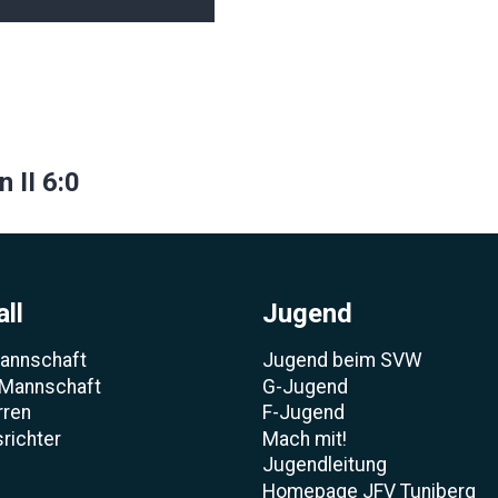
ion
 II 6:0
ll
Jugend
Mannschaft
Jugend beim SVW
 Mannschaft
G-Jugend
rren
F-Jugend
richter
Mach mit!
Jugendleitung
Homepage JFV Tuniberg