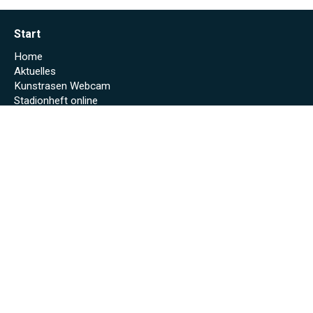
Start
Home
Aktuelles
Kunstrasen Webcam
Stadionheft online
Fußball
Erste Mannschaft
Zweite Mannschaft
Alte Herren
Schiedsrichter
Jugend
Jugend beim SVW
G-Jugend
F-Jugend