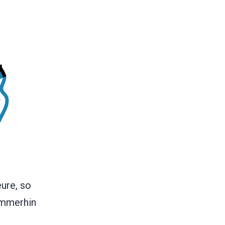
eure, so
immerhin