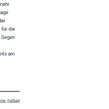
 mehr
lage
der
 für die
. Gegen
eits am
ite
,
Fußball