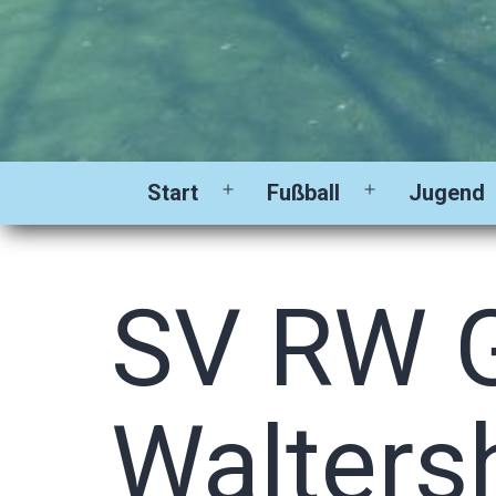
Start
Fußball
Jugend
Menü
Menü
öffnen
öffnen
SV RW G
Walters