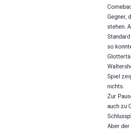
Comeback
Gegner, d
stehen. 
Standard
so konnte
Glottert
Waltersh
Spiel zei
nichts.
Zur Paus
auch zu C
Schlussp
Aber der