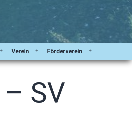
Verein
Förderverein
Menü
Menü
Menü
öffnen
öffnen
öffnen
 – SV
0