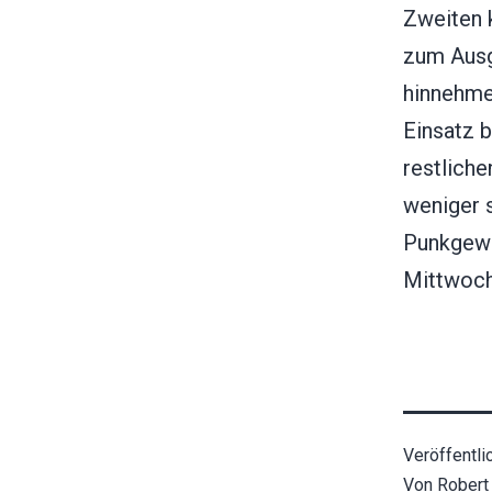
Zweiten k
zum Ausg
hinnehme
Einsatz b
restlich
weniger s
Punkgewi
Mittwoch
Veröffentli
Von
Robert 