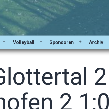
Volleyball
Sponsoren
Archiv
Menü
Menü
Menü
öffnen
öffnen
öffnen
lottertal 2
hofen 2 1: