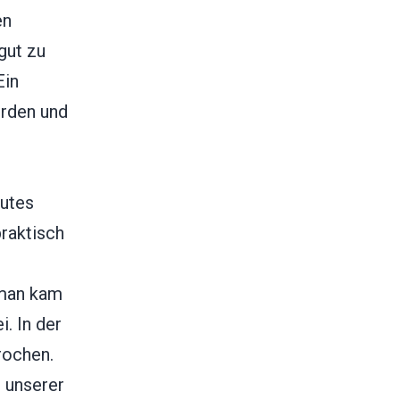
en
gut zu
Ein
erden und
gutes
praktisch
 man kam
. In der
rochen.
 unserer