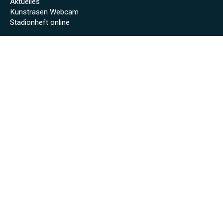
Aktuelles
Kunstrasen Webcam
Stadionheft online
Fußball
Erste Mannschaft
Zweite Mannschaft
Alte Herren
Schiedsrichter
Jugend
Jugend beim SVW
G-Jugend
F-Jugend
Mach mit!
Jugendleitung
Homepage JFV Tuniberg