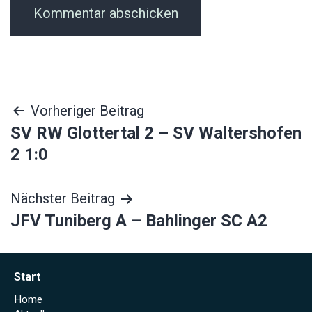
Beitragsnavigation
Vorheriger Beitrag
SV RW Glottertal 2 – SV Waltershofen
2 1:0
Nächster Beitrag
JFV Tuniberg A – Bahlinger SC A2
Start
Home