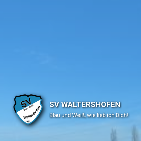
SV WALTERSHOFEN
Blau und Weiß, wie lieb ich Dich!