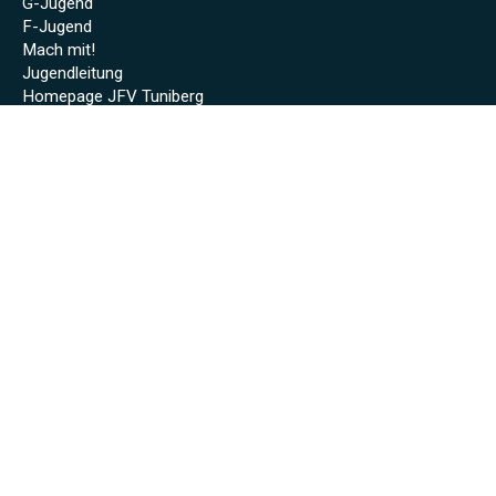
G-Jugend
F-Jugend
Mach mit!
Jugendleitung
Homepage JFV Tuniberg
Volleyball
Volleyball Info
Volleyball Erste
Volleyball Zweite
Sponsoren
Unsere Sponsoren
Archiv
Stadionheft online (Saison 2024/25)
Stadionheft online (Saison 2023/24)
Fäscht 2023